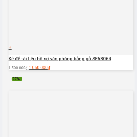
+
Kệ để tài liệu hồ sơ văn phòng bằng gỗ SE68064
1.050.000
₫
1.500.000
₫
-27%