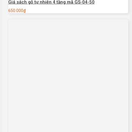
Giá sách gỗ tự nhiên 4 tầng mã GS-04-50
650.000
₫