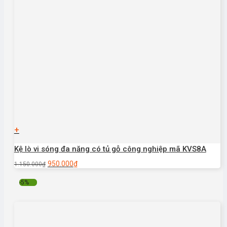
+
Kệ lò vi sóng đa năng có tủ gỗ công nghiệp mã KVS8A
950.000
₫
1.150.000
₫
-5%