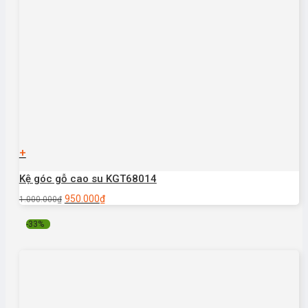
+
Kệ góc gỗ cao su KGT68014
950.000
₫
1.000.000
₫
-33%