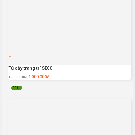
+
Tủ cây trang trí SE80
1.000.000
₫
1.500.000
₫
-30%