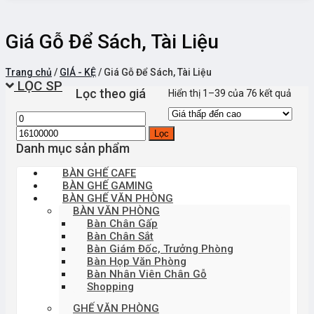
Giá Gỗ Để Sách, Tài Liệu
Trang chủ
/
GIÁ - KỆ
/
Giá Gỗ Để Sách, Tài Liệu
LỌC SP
Lọc theo giá
Hiển thị 1–39 của 76 kết quả
Lọc
Danh mục sản phẩm
BÀN GHẾ CAFE
BÀN GHẾ GAMING
BÀN GHẾ VĂN PHÒNG
BÀN VĂN PHÒNG
Bàn Chân Gấp
Bàn Chân Sắt
Bàn Giám Đốc, Trưởng Phòng
Bàn Họp Văn Phòng
Bàn Nhân Viên Chân Gỗ
Shopping
GHẾ VĂN PHÒNG