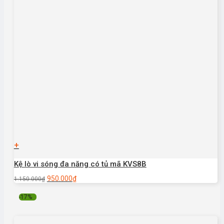
+
Kệ lò vi sóng đa năng có tủ mã KVS8B
950.000
₫
1.150.000
₫
-17%