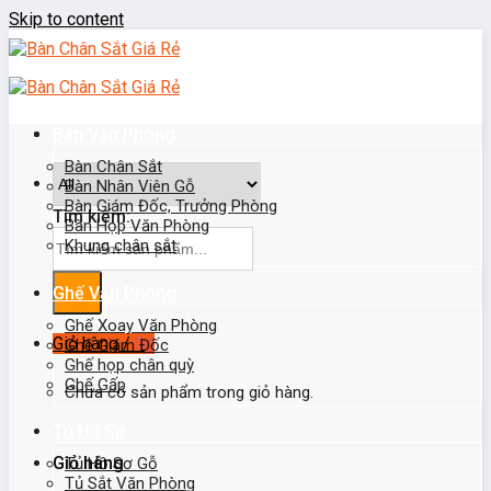
Skip to content
Bàn Văn Phòng
Bàn Chân Sắt
Bàn Nhân Viên Gỗ
Bàn Giám Đốc, Trưởng Phòng
Tìm kiếm:
Bàn Họp Văn Phòng
Khung chân sắt
Ghế Văn Phòng
Ghế Xoay Văn Phòng
Giỏ hàng /
0
₫
Ghế Giám Đốc
Ghế họp chân quỳ
Ghế Gấp
Chưa có sản phẩm trong giỏ hàng.
Tủ Hồ Sơ
Giỏ hàng
Tủ Hồ Sơ Gỗ
Tủ Sắt Văn Phòng