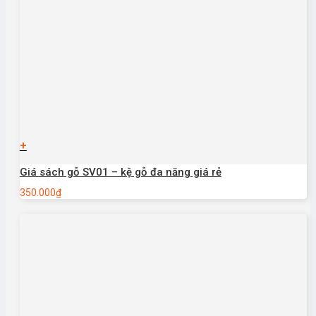
+
Giá sách gỗ SV01 – kệ gỗ đa năng giá rẻ
350.000
₫