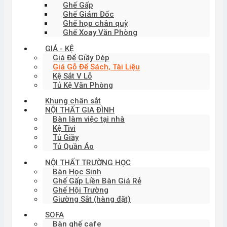
Ghế Gấp
Ghế Giám Đốc
Ghế họp chân quỳ
Ghế Xoay Văn Phòng
GIÁ - KỆ
Giá Để Giầy Dép
Giá Gỗ Để Sách, Tài Liệu
Kệ Sắt V Lỗ
Tủ Kệ Văn Phòng
Khung chân sắt
NỘI THẤT GIA ĐÌNH
Bàn làm việc tại nhà
Kệ Tivi
Tủ Giầy
Tủ Quần Áo
NỘI THẤT TRƯỜNG HỌC
Bàn Học Sinh
Ghế Gấp Liền Bàn Giá Rẻ
Ghế Hội Trường
Giường Sắt (hàng đặt)
SOFA
Bàn ghế cafe