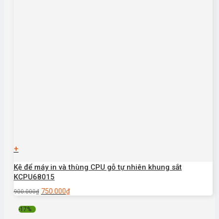
+
Kệ để máy in và thùng CPU gỗ tự nhiên khung sắt
KCPU68015
750.000
₫
900.000
₫
-17%