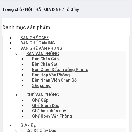
Trang chủ
/
NỘI THẤT GIA ĐÌNH
/
Tủ Giầy
Danh mục sản phẩm
BÀN GHẾ CAFE
BÀN GHẾ GAMING
BÀN GHẾ VĂN PHÒNG
BÀN VĂN PHÒNG
Bàn Chân Gấp
Bàn Chân Sắt
Bàn Giám Đốc, Trưởng Phòng
Bàn Họp Văn Phòng
Bàn Nhân Viên Chân Gỗ
Shopping
GHẾ VĂN PHÒNG
Ghế Gấp
Ghế Giám Đốc
Ghế họp chân quỳ
Ghế Xoay Văn Phòng
GIÁ - KỆ
Giá Để Giầy Dép