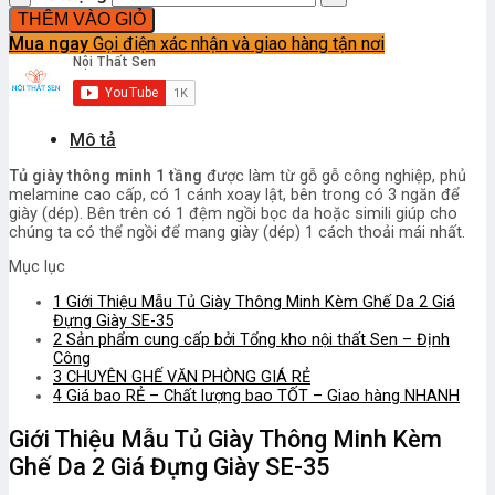
THÊM VÀO GIỎ
Mua ngay
Gọi điện xác nhận và giao hàng tận nơi
Mô tả
Tủ giày thông minh 1 tầng
được làm từ gỗ gỗ công nghiệp, phủ
melamine cao cấp, có 1 cánh xoay lật, bên trong có 3 ngăn để
giày (dép). Bên trên có 1 đệm ngồi bọc da hoặc simili giúp cho
chúng ta có thể ngồi để mang giày (dép) 1 cách thoải mái nhất.
Mục lục
1
Giới Thiệu Mẫu Tủ Giày Thông Minh Kèm Ghế Da 2 Giá
Đựng Giày SE-35
2
Sản phẩm cung cấp bởi Tổng kho nội thất Sen – Định
Công
3
CHUYÊN GHẾ VĂN PHÒNG GIÁ RẺ
4
Giá bao RẺ – Chất lượng bao TỐT – Giao hàng NHANH
Giới Thiệu Mẫu Tủ Giày Thông Minh Kèm
Ghế Da 2 Giá Đựng Giày SE-35