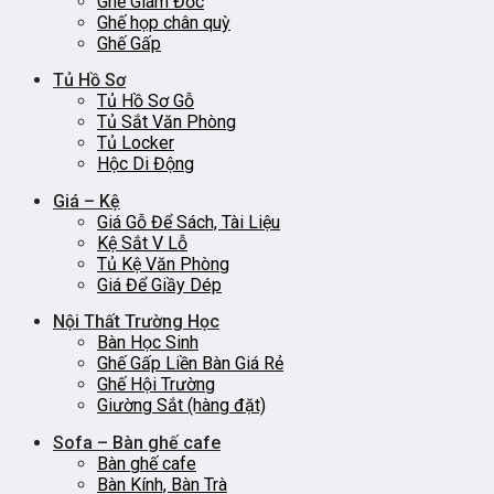
Ghế Giám Đốc
Ghế họp chân quỳ
Ghế Gấp
Tủ Hồ Sơ
Tủ Hồ Sơ Gỗ
Tủ Sắt Văn Phòng
Tủ Locker
Hộc Di Động
Giá – Kệ
Giá Gỗ Để Sách, Tài Liệu
Kệ Sắt V Lỗ
Tủ Kệ Văn Phòng
Giá Để Giầy Dép
Nội Thất Trường Học
Bàn Học Sinh
Ghế Gấp Liền Bàn Giá Rẻ
Ghế Hội Trường
Giường Sắt (hàng đặt)
Sofa – Bàn ghế cafe
Bàn ghế cafe
Bàn Kính, Bàn Trà