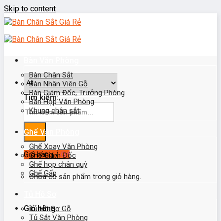
Skip to content
Bàn Văn Phòng
Bàn Chân Sắt
Bàn Nhân Viên Gỗ
Bàn Giám Đốc, Trưởng Phòng
Tìm kiếm:
Bàn Họp Văn Phòng
Khung chân sắt
Ghế Văn Phòng
Ghế Xoay Văn Phòng
Giỏ hàng /
0
₫
Ghế Giám Đốc
Ghế họp chân quỳ
Ghế Gấp
Chưa có sản phẩm trong giỏ hàng.
Tủ Hồ Sơ
Giỏ hàng
Tủ Hồ Sơ Gỗ
Tủ Sắt Văn Phòng