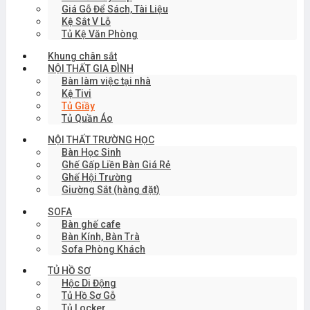
Giá Gỗ Để Sách, Tài Liệu
Kệ Sắt V Lỗ
Tủ Kệ Văn Phòng
Khung chân sắt
NỘI THẤT GIA ĐÌNH
Bàn làm việc tại nhà
Kệ Tivi
Tủ Giầy
Tủ Quần Áo
NỘI THẤT TRƯỜNG HỌC
Bàn Học Sinh
Ghế Gấp Liền Bàn Giá Rẻ
Ghế Hội Trường
Giường Sắt (hàng đặt)
SOFA
Bàn ghế cafe
Bàn Kính, Bàn Trà
Sofa Phòng Khách
TỦ HỒ SƠ
Hộc Di Động
Tủ Hồ Sơ Gỗ
Tủ Locker