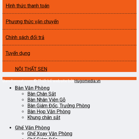
Hình thức thanh toán
Phương thức vận chuyển
Chính sách đổi trả
Tuyển dụng
NỘI THẤT SEN
Banchansat.com © Thiết kế website bởi
Hugomedia.vn
Bàn Văn Phòng
Bàn Chân Sắt
Bàn Nhân Viên Gỗ
Bàn Giám Đốc, Trưởng Phòng
Bàn Họp Văn Phòng
Khung chân sắt
Ghế Văn Phòng
Ghế Xoay Văn Phòng