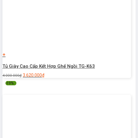
+
Tủ Giày Cao Cấp Kết Hợp Ghế Ngồi TG-K63
3.620.000
₫
4.000.000
₫
-19%