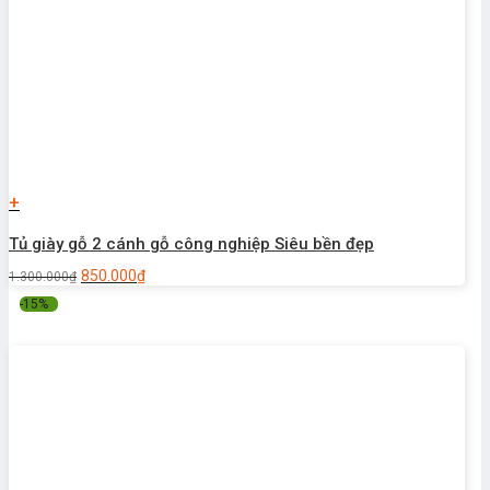
+
Tủ giày gỗ 2 cánh gỗ công nghiệp Siêu bền đẹp
850.000
₫
1.300.000
₫
-15%