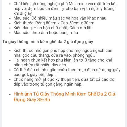
Chất liệu: gỗ công nghiệp phủ Melamine với mặt trên kết
hợp với đệm bọc da đem lại cho bạn vị trí ngồi lý tưởng
khi đi giày.
Màu sắc: Có nhiều màu sắc và hoa văn khác nhau
Kích thước: Rộng 80cm x Cao 50cm x 30cm
Kiểu dáng: Hình hộp chữ nhật, Cánh mở lật
Màu sắc: theo ảnh hoặc bảng màu
Tủ giày thông minh kèm ghế da 2 giá đựng giày
Kích thước nhỏ gọn phù hợp cho mọi ngóc ngách căn
nhà, góc cầu thang, cửa ra vào, phòng ngủ…
Hai ngăn chứa kết hợp phụ kiện lên tới 3 tầng cho khả
năng chứa rất nhiều dày dép.
Có thể điều chỉnh ngăn chứa theo mục đích sử dụng: giày
cao gót, giày bệt, dép…
Chức năng mở lật cực kỳ thuận tiện, đưa tất cả các đôi
dép vào trong tủ gọn gàng, ngăn nắp.
Hình ảnh Tủ Giày Thông Minh Kèm Ghế Da 2 Giá
Đựng Giày SE-35